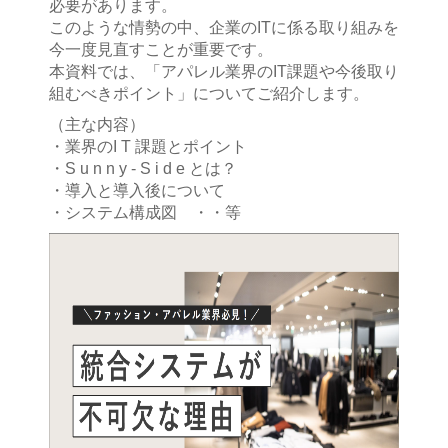
必要があります。
このような情勢の中、企業のITに係る取り組みを
今一度見直すことが重要です。
本資料では、「アパレル業界のIT課題や今後取り
組むべきポイント」についてご紹介します。
（主な内容）
・業界のI T 課題とポイント
・S u n n y - S i d e とは？
・導入と導入後について
・システム構成図 ・・等