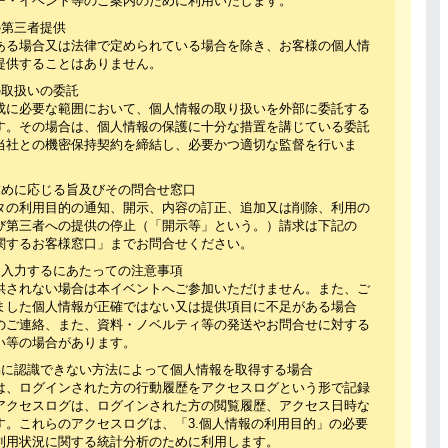
ー・イベント等のご案内のために利用いたします。
の第三者提供
ある場合又は法律で定められている場合を除き、お客様の個人情
提供することはありません。
の取扱いの委託
成に必要な範囲において、個人情報の取り扱いを外部に委託する
す。その場合は、個人情報の保護に十分な措置を講じている委託
当社との機密保持契約を締結し、必要かつ適切な監督を行いま
の求めに応じる旨及びその問合せ窓口
タの利用目的の通知、開示、内容の訂正、追加又は削除、利用の
び第三者への提供の停止（「開示等」という。）請求は下記の
関するお客様窓口」までお問合せください。
報を入力するにあたっての注意事項
供されない場合は本イベントへご参加いただけません。また、ご
ました個人情報が正確ではない又は提供項目に不足がある場合
のご連絡、また、資料・ノベルティ等の発送やお問合せに対する
い等の場合があります。
容易に認識できない方法によって個人情報を取得する場合
は、ログインされた方の行動履歴をアクセスログという形で記録
アクセスログは、ログインされた方の閲覧履歴、アクセス日時な
す。これらのアクセスログは、「3.個人情報の利用目的」の必要
利用状況に関する統計分析のために利用します。