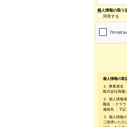
個人情報の取り扱
同意する
個人情報の取
１. 事業者名
株式会社両備
２. 個人情報
職名 ：クラ
連絡先 ：下
３. 個人情報
ご請求いただ