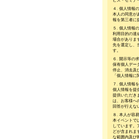
ビス・セミナ
４. 個人情報
本人の同意が
報を第三者に
５. 個人情報
利用目的の達
場合がありま
先を選定し、
す。
６. 開示等
保有個人デー
停止、消去及
「個人情報に
７. 個人情
個人情報を提
提供いただき
は、お客様へ
回答が行えな
８. 本人が
本イベントで
しています。
どが含まれま
な範囲内及び