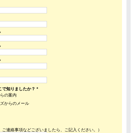
*
*
*
で知りましたか？ *
からの案内
ムズからのメール
、ご連絡事項などございましたら、ご記入ください。）